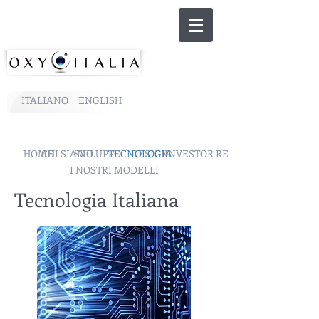
ITALIANO
ENGLISH
HOME
CHI SIAMO
SVILUPPO
TECNOLOGIA
DESIGN
INVESTOR RELATIONS
I NOSTRI MODELLI
Tecnologia Italiana